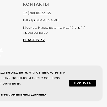
КОНТАКТЫ
+7 (916) 167-34-35
INFO@SEARENA.RU
Москва, Никольская улица 17 стр 1 /
пространство
PLACE 17.32
КЕ
Х
подтверждаете, что ознакомлены и
ьных данных» и даете согласие
ограммами.
ПРИНЯТЬ
суда от 21.03.2022 признана экстремистской организацией,
 персональных данных
ее деятельность на территории России запрещена.