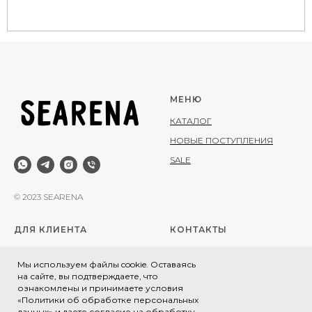
МЕНЮ
КАТАЛОГ
НОВЫЕ ПОСТУПЛЕНИЯ
SALE
© 2023 SEARENA
ДЛЯ КЛИЕНТА
КОНТАКТЫ
ДОСТАВКА
+7 (916) 167-34-35
Мы используем файлы cookie. Оставаясь
ОПЛАТА
INFO@SEARENA.RU
на сайте, вы подтверждаете, что
ознакомлены и принимаете условия
ТАБЛИЦА РАЗМЕРОВ
Москва, Никольская улица 17
«Политики об обработке персональных
стр 1 / пространство
ПРАВИЛА ВОЗВРАТА
данных» и даете согласие на обработку