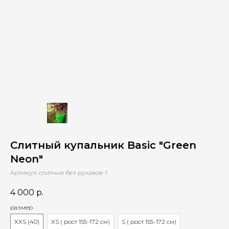
Слитный купальник Basic "Green
Neon"
Артикул:
слитные без рукавов-1
4 000
р.
размер
XXS (40)
XS ( рост 155-172 см)
S ( рост 155-172 см)