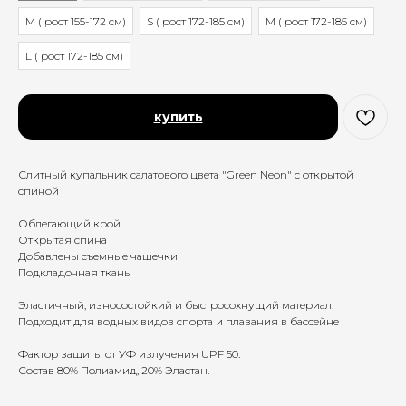
M ( рост 155-172 см)
S ( рост 172-185 см)
M ( рост 172-185 см)
L ( рост 172-185 см)
купить
Слитный купальник салатового цвета "Green Neon" с открытой
спиной
Облегающий крой
Открытая спина
Добавлены съемные чашечки
Подкладочная ткань
Эластичный, износостойкий и быстросохнущий материал.
Подходит для водных видов спорта и плавания в бассейне
Фактор защиты от УФ излучения UPF 50.
Состав 80% Полиамид, 20% Эластан.