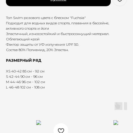
Топ Swim розового цвета c блеском "Fuchsia"
Подходит для водных видов спорта, плавания в бассейне,
активного спорта и йоги
Эластичный, износостойкий и быстросохнущий материал.
Облегающий крой
Фактор защиты от УФ излучения UPF 50.
Состав 80% Полиамид, 20% Эластан.
РАЗМЕРНЫЙ РЯД
XS 40-42 85 см - 92 см
S 42-44 90 см - 96 см
M 44-46 96 см - 102 см
L 46-48 102 см - 108 см