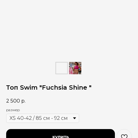
Топ Swim "Fuchsia Shine "
2 500
р.
размер
купить