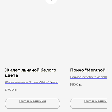
Жилет льняной белого
Пончо "Menthol"
цвета
Пончо "Mentholt" из теплог
ментолового цвета
Жилет льняной "Linen White" белого
5 500
р.
цвета
3 700
р.
Нет в наличии
Нет в наличии