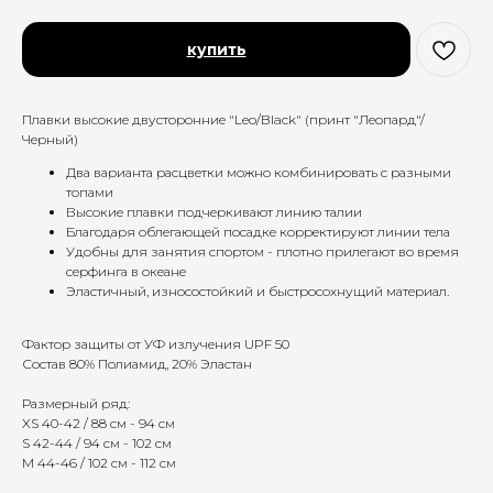
купить
Плавки высокие двусторонние "Leo/Black" (принт "Леопард"/
Черный)
Два варианта расцветки можно комбинировать с разными
топами
Высокие плавки подчеркивают линию талии
Благодаря облегающей посадке корректируют линии тела
Удобны для занятия спортом - плотно прилегают во время
серфинга в океане
Эластичный, износостойкий и быстросохнущий материал.
⠀
Фактор защиты от УФ излучения UPF 50
Состав 80% Полиамид, 20% Эластан
Размерный ряд:
XS 40-42 / 88 см - 94 см
S 42-44 / 94 см - 102 см
M 44-46 / 102 см - 112 см