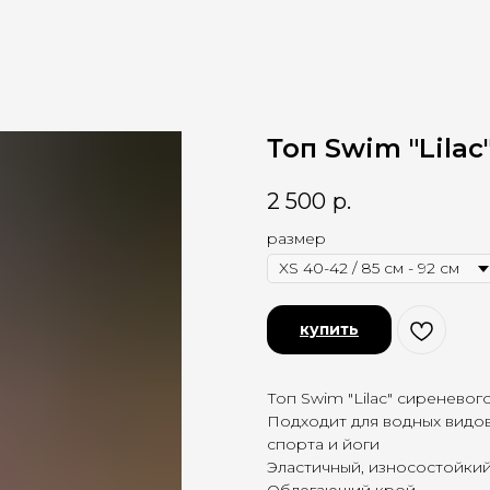
Топ Swim "Lilac
2 500
р.
размер
купить
Топ Swim "Lilac" сиреневог
Подходит для водных видов
спорта и йоги
Эластичный, износостойки