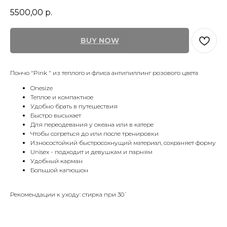
5500,00
р.
BUY NOW
Пончо "Pink " из теплого и флиса антипиллинг розового цвета
Onesize
Теплое и компактное
Удобно брать в путешествия
Быстро высыхает
Для переодевания у океана или в катере
Чтобы согреться до или после тренировки
Износостойкий быстросохнущий материал, сохраняет форму
Unisex - подходит и девушкам и парням
Удобный карман
Большой капюшон
Рекомендации к уходу: стирка при 30`