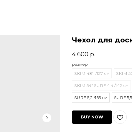
Чехол для дос
4 600
р.
размер
SKIM 48'' /127 см
SKIM 50
SKIM 54" SURF 4,4 /142 см
SURF 5,2 /165 см
SURF 5,5
BUY NOW