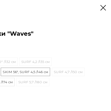
ки "Waves"
'' /132 см
SURF 4,2 /135 см
SKIM 56", SURF 4,5 /146 см
SURF 4,7 /150 см
 /174 см
SURF 5,7 /180 см