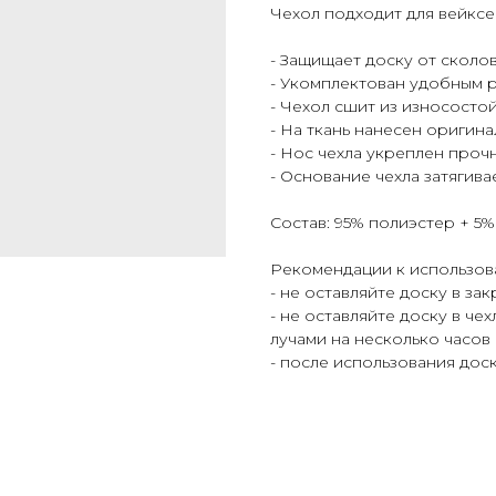
Чехол подходит для вейкс
- Защищает доску от сколо
- Укомплектован удобным 
- Чехол сшит из износосто
- На ткань нанесен оригин
- Нос чехла укреплен проч
- Основание чехла затягив
Cостав: 95% полиэстер + 5
Рекомендации к использов
- не оставляйте доску в з
- не оставляйте доску в че
лучами на несколько часов
- после использования дос