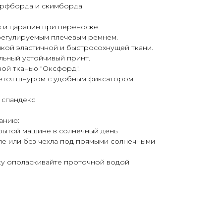
ерфборда и скимборда
в и царапин при переноске.
регулируемым плечевым ремнем.
йкой эластичной и быстросохнущей ткани.
альный устойчивый принт.
ной тканью "Оксфорд".
ается шнуром с удобным фиксатором.
% спандекс
анию:
акрытой машине в солнечный день
хле или без чехла под прямыми солнечными
ку ополаскивайте проточной водой