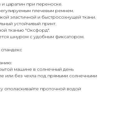
в и царапин при переноске.
регулируемым плечевым ремнем.
йкой эластичной и быстросохнущей ткани.
альный устойчивый принт.
ной тканью "Оксфорд".
ается шнуром с удобным фиксатором.
% спандекс
анию:
акрытой машине в солнечный день
хле или без чехла под прямыми солнечными
ку ополаскивайте проточной водой