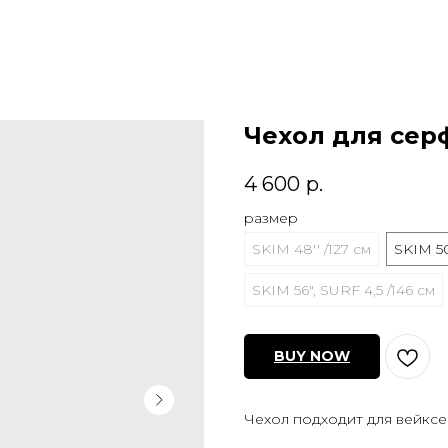
Чехол для серф
4 600
р.
размер
SKIM 48'' /127 см
SKIM 50'
SKIM 56", SURF 4,5 /146 см
BUY NOW
Чехол подходит для вейкс