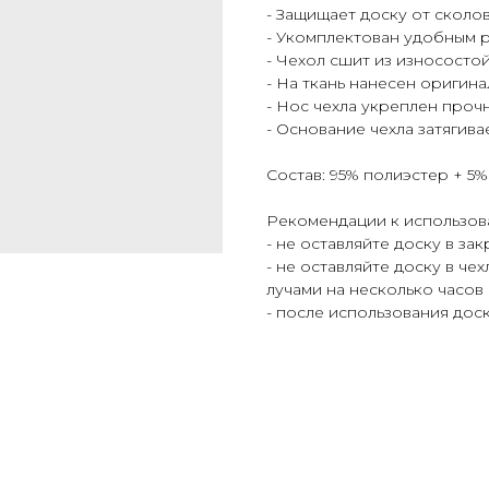
- Защищает доску от сколо
- Укомплектован удобным 
- Чехол сшит из износосто
- На ткань нанесен оригин
- Нос чехла укреплен проч
- Основание чехла затягив
Cостав: 95% полиэстер + 5
Рекомендации к использов
- не оставляйте доску в з
- не оставляйте доску в че
лучами на несколько часов
- после использования дос