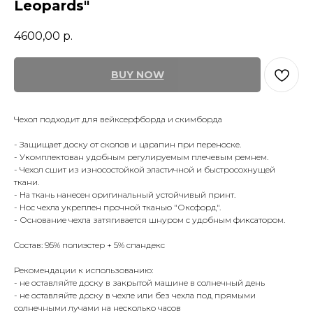
Leopards"
4600,00
р.
BUY NOW
Чехол подходит для вейксерфборда и скимборда
- Защищает доску от сколов и царапин при переноске.
- Укомплектован удобным регулируемым плечевым ремнем.
- Чехол сшит из износостойкой эластичной и быстросохнущей
ткани.
- На ткань нанесен оригинальный устойчивый принт.
- Нос чехла укреплен прочной тканью "Оксфорд".
- Основание чехла затягивается шнуром с удобным фиксатором.
Cостав: 95% полиэстер + 5% спандекс
Рекомендации к использованию:
- не оставляйте доску в закрытой машине в солнечный день
- не оставляйте доску в чехле или без чехла под прямыми
солнечными лучами на несколько часов