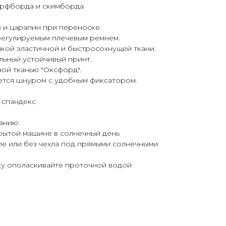
ерфборда и скимборда
в и царапин при переноске.
регулируемым плечевым ремнем.
йкой эластичной и быстросохнущей ткани.
альный устойчивый принт.
ной тканью "Оксфорд".
ается шнуром с удобным фиксатором.
% спандекс
анию:
акрытой машине в солнечный день
хле или без чехла под прямыми солнечными
ку ополаскивайте проточной водой