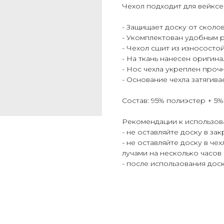
Чехол подходит для вейкс
- Защищает доску от сколо
- Укомплектован удобным 
- Чехол сшит из износосто
- На ткань нанесен оригин
- Нос чехла укреплен проч
- Основание чехла затягив
Cостав: 95% полиэстер + 5
Рекомендации к использов
- не оставляйте доску в з
- не оставляйте доску в че
лучами на несколько часов
- после использования дос