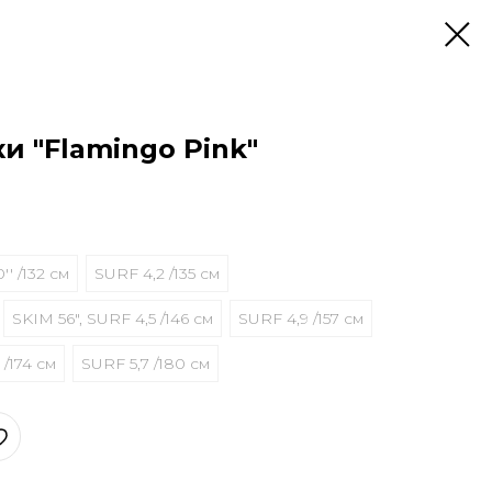
и "Flamingo Pink"
'' /132 см
SURF 4,2 /135 см
SKIM 56", SURF 4,5 /146 см
SURF 4,9 /157 см
 /174 см
SURF 5,7 /180 см