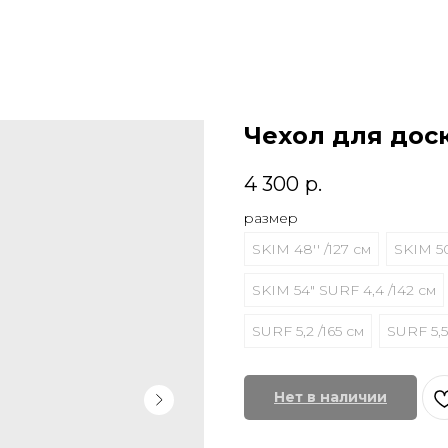
Чехол для доск
4 300
р.
размер
SKIM 48'' /127 см
SKIM 50
SKIM 54" SURF 4,4 /142 см
SURF 5,2 /165 см
SURF 5,5
Нет в наличии