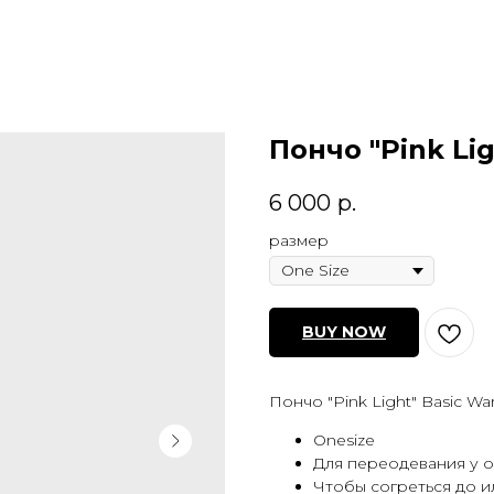
Пончо "Pink Li
6 000
р.
размер
BUY NOW
Пончо "Pink Light" Basic W
Onesize
Для переодевания у о
Чтобы согреться до и