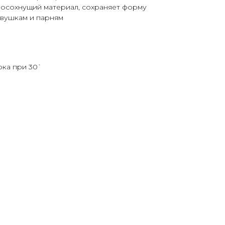
осохнущий материал, сохраняет форму
девушкам и парням
рка при 30`