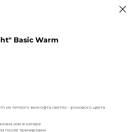
ght" Basic Warm
arm из теплого велсофта светло - розового цвета
кеана или в катере
ли после тренировки