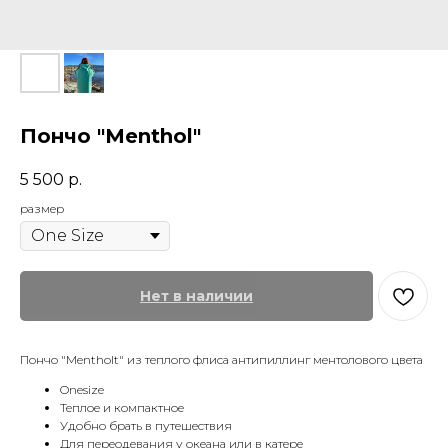
Пончо "Menthol"
5 500
р.
размер
Нет в наличии
Пончо "Mentholt" из теплого флиса антипиллинг ментолового цвета
Onesize
Теплое и компактное
Удобно брать в путешествия
Для переодевания у океана или в катере