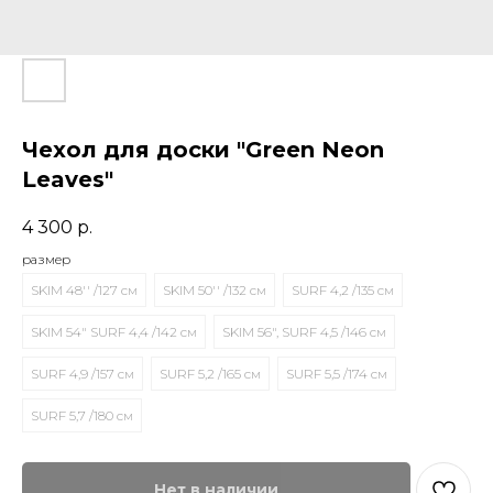
Чехол для доски "Green Neon
Leaves"
4 300
р.
размер
SKIM 48'' /127 см
SKIM 50'' /132 см
SURF 4,2 /135 см
SKIM 54" SURF 4,4 /142 см
SKIM 56", SURF 4,5 /146 см
SURF 4,9 /157 см
SURF 5,2 /165 см
SURF 5,5 /174 см
SURF 5,7 /180 см
Нет в наличии