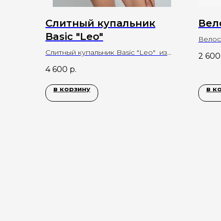
Слитный купальник
Вел
Basic "Leo"
Велос
Слитный купальник Basic "Leo" из
2 600
ткани с леопардовым с открытой
4 600
р.
спиной
в корзину
в к