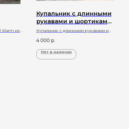
Купальник c длинными
рукавами и шортиками
"Pinaapple Breeze"
d Warm из
Купальник c длинными рукавами и
жевого
шортиками "Pinaapple Breeze"
4 000
р.
Нет в наличии