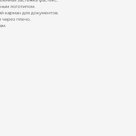
ленная застежка фастекс.
ным логотипом.
й карман для документов.
 через плечо.
ам.