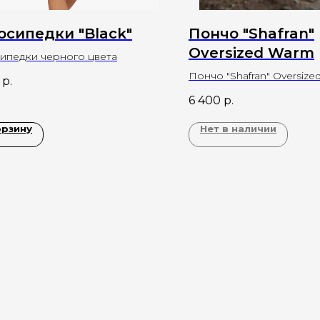
осипедки "Black"
Пончо "Shafran"
Oversized Warm
ипедки черного цвета
Пончо "Shafran" Oversize
р.
теплого велсофта оран
6 400
р.
цвета
орзину
Нет в наличии