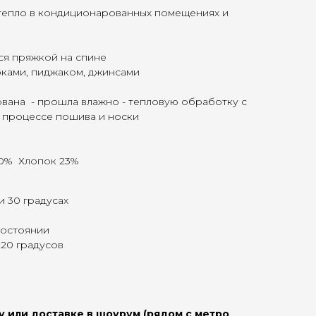
тепло в кондиционарованных помещениях и
я пряжкой на спине
юками, пиджаком, джинсами
ована - прошла влажно - тепловую обработку с
в процессе пошива и носки
40% Хлопок 23%
и 30 градусах
состоянии
120 градусов
у или доставке в шоурум (рядом с метро