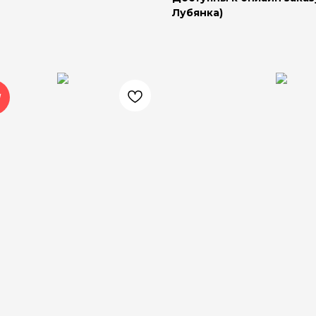
Лубянка)
W