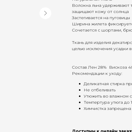
Волокна льна удерживают 
защищают кожу от солнца
Застегивается на пуговицы
Ширина жилета фиксируетс
Сочетается с шортами, бр
Ткань для изделия декатир
целью исключения усадки 
Состав Лен 28% Вискоза 
Рекомендации к уходу:
Деликатная стирка пр
Не отбеливать
Утюжить во влажном 
Темпертура утюга до 
Химчистка запрещена
Доступны к онлайн заказ