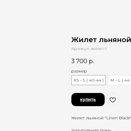
Жилет льняной
Артикул:
жилет-1
3 700
р.
размер
XS - S ( 40-44 )
M - L ( 44 
купить
Жилет льняной "Linen Black
Натуральная ткань