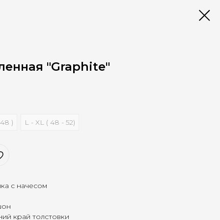
ленная "Graphite"
 48 )
L - XL ( 48 - 52)
пка с начесом
шон
ний край толстовки