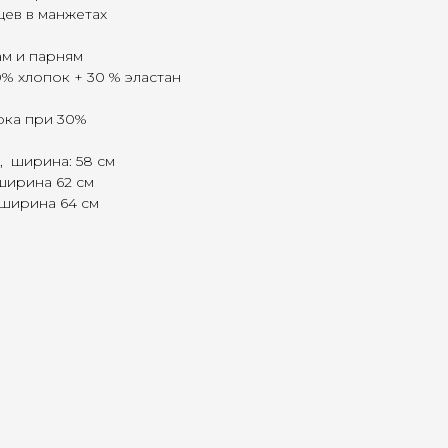
цев в манжетах
ам и парням
0% хлопок + 30 % эластан
рка при 30%
см, ширина: 58 см
, ширина 62 см
м, ширина 64 см