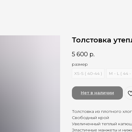
Толстовка утеп
5 600
р.
размер
XS-S ( 40-44 )
M - L ( 44 -
Нет в наличии
Толстовка из плотного хло
Свободный крой
Увеличенный теплый капю
Эластичные манжеты и ниж