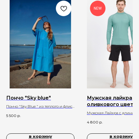
NEW
Пончо "Sky blue"
Мужская лайкра
оливкового цвета 
Пончо "Sky Blue " из теплого и флиса
длинными рукавам
антипиллинг голубого цвета
Мужская Лайкра с длинны
5 500
р.
рукавами "Olive"
4 800
р.
в корзину
в корзину