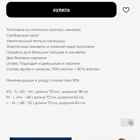
купить
Толстовка из плотного хлопка с начесом
Свободный крой
Увеличенный теплый капюшон
Эластичные манжеты и нижний край толстовки
Прорези для больших пальцев в манжетах
Два боковых кармана
Unisex. Подходит и девушкам и парням
Состав: футер с начесом, 70% хлопок + 30 % эластан
Рекомендации к уходу: стирка при 30%
XS - S ( 40 - 44 ) длина: 70 см, ширина: 58 см
M - L (44 - 48 ) длина 73 см, ширина 62 см
L - XL ( 48 - 52 ) длина 75 cм, ширина 64 см