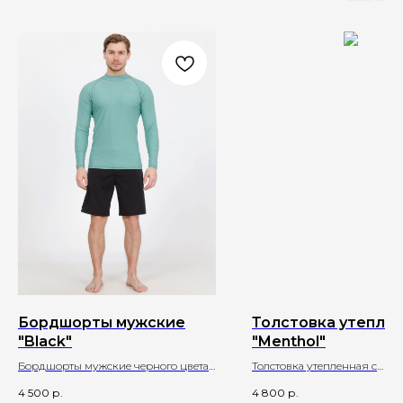
Бордшорты мужские
Толстовка утепле
"Black"
"Menthol"
Бордшорты мужские черного цвета
Толстовка утепленная c
"Black"
увеличенным капюшоном "
4 500
р.
4 800
р.
ментолового цвета