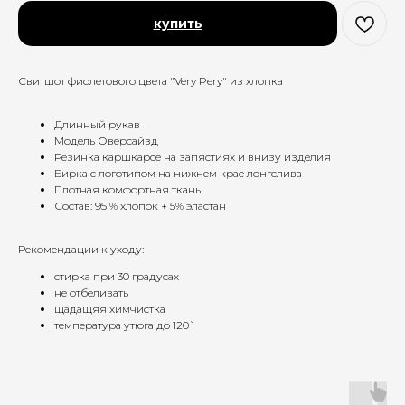
купить
Свитшот фиолетового цвета "Very Pery" из хлопка
Длинный рукав
Модель Оверсайзд
Резинка каршкарсе на запястиях и внизу изделия
Бирка с логотипом на нижнем крае лонгслива
Плотная комфортная ткань
Состав: 95 % хлопок + 5% эластан
Рекомендации к уходу:
стирка при 30 градусах
не отбеливать
щадащяя химчистка
температура утюга до 120`