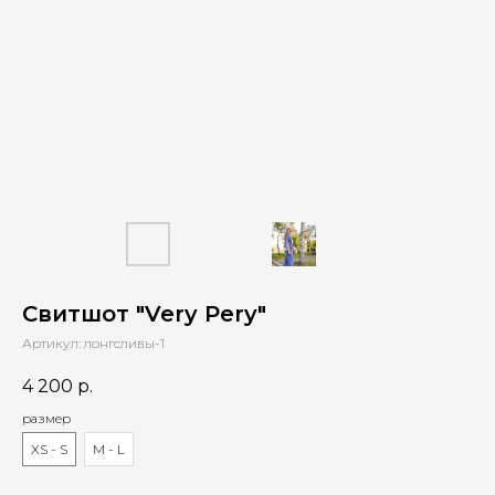
Свитшот "Very Pery"
Артикул:
лонгсливы-1
4 200
р.
размер
XS - S
M - L