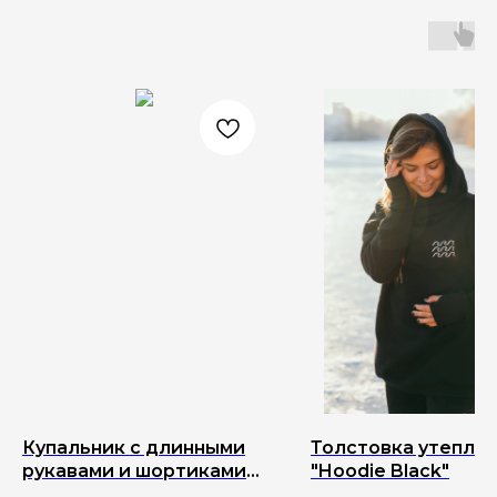
Купальник c длинными
Толстовка утепле
рукавами и шортиками
"Hoodie Black"
"Pinaapple Breeze"