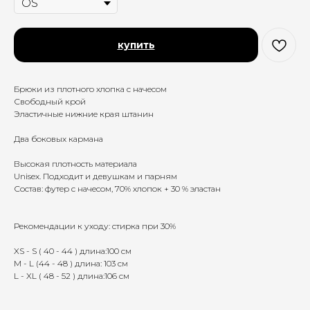
купить
Брюки из плотного хлопка с начесом
Свободный крой
Эластичные нижние края штанин
Два боковых кармана
Высокая плотность материала
Unisex. Подходит и девушкам и парням
Состав: футер с начесом, 70% хлопок + 30 % эластан
Рекомендации к уходу: стирка при 30%
XS - S ( 40 - 44 ) длина:100 см
M - L (44 - 48 ) длина: 103 см
L - XL ( 48 - 52 ) длина:106 см