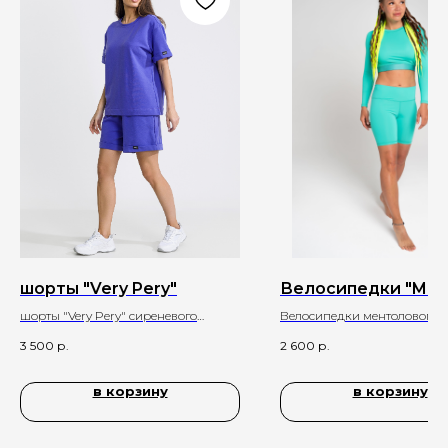
шорты "Very Pery"
Велосипедки "Ment
шорты "Very Pery" сиреневого
Велосипедки ментолового ц
цвета из хлопка
3 500
р.
2 600
р.
в корзину
в корзину