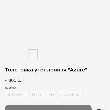
Толстовка утепленная "Azure"
4 800
р.
размер
XS-S ( 40-44 )
M - L ( 44 - 48 )
L - XL ( 48 - 52)