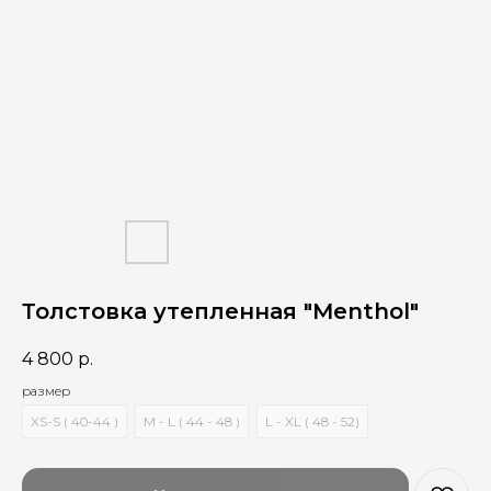
Толстовка утепленная "Menthol"
4 800
р.
размер
XS-S ( 40-44 )
M - L ( 44 - 48 )
L - XL ( 48 - 52)