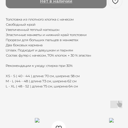
Нет в наличии
Толстовка из плотного хлопка с начесом
Свободный крой
Увеличенный теплый капюшон
Эластичные манжеты и нижний край толстовки
Прорези для больших пальцев в манжетах
Два боковых кармана
Unisex. Подходит и девушкам и парням
Состав: футер с начесом, 70% хлопок + 30 % эластан
Рекомендации к уходу: стирка при 30%
XS - S ( 40 - 44 ) длина: 70 см, ширина: 58 см
M - L (44 - 48 ) длина 73 см, ширина 62 см
L - XL ( 48 - 52 ) длина 75 cм, ширина 64 см