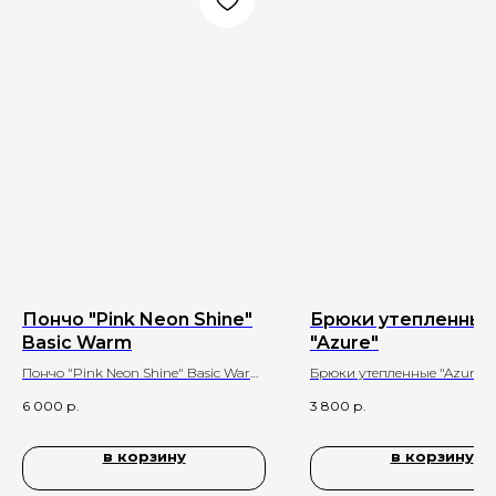
Пончо "Pink Neon Shine"
Брюки утепленные
Basic Warm
"Azure"
Пончо "Pink Neon Shine" Basic Warm
Брюки утепленные "Azure" 
из теплого велсофта розового цвета
цвета
6 000
р.
3 800
р.
в корзину
в корзину