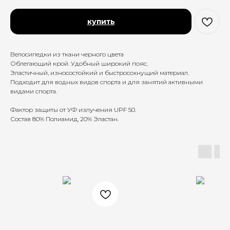
купить
Велосипедки из ткани черного цвета
Облегающий крой. Удобный широкий пояс.
Эластичный, износостойкий и быстросохнущий материал.
Подходит для водных видов спорта и для занятий активными
видами спорта.
Фактор защиты от УФ излучения UPF 50.
Состав 80% Полиамид, 20% Эластан.