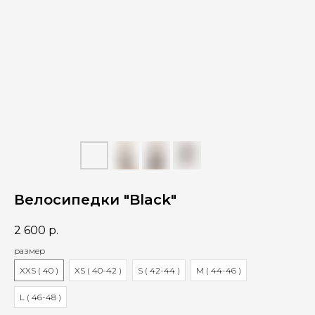
Велосипедки "Black"
2 600
р.
размер
XXS ( 40 )
XS ( 40-42 )
S ( 42-44 )
M ( 44-46 )
L ( 46-48 )