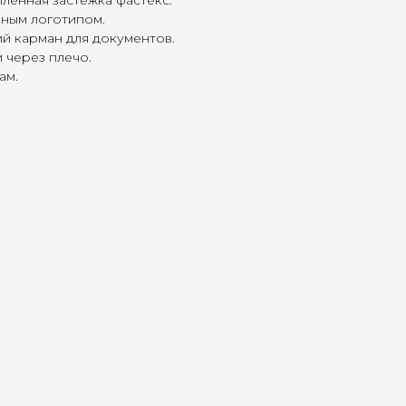
ленная застежка фастекс.
ным логотипом.
й карман для документов.
 через плечо.
ам.