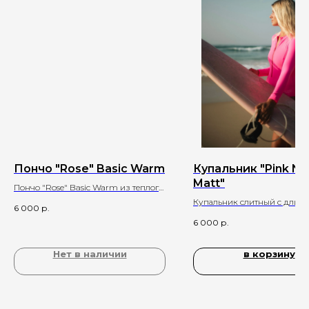
Пончо "Rose" Basic Warm
Купальник "Pink N
Matt"
Пончо "Rose" Basic Warm из теплого
велсофта пастельного розового цвета
Купальник слитный с длин
6 000
р.
рукавами
6 000
р.
Нет в наличии
в корзину