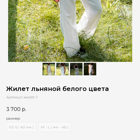
Жилет льняной белого цвета
Артикул:
жилет-1
3 700
р.
размер
XS-S ( 40-44 )
M - L ( 44 - 46 )