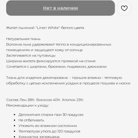
Нет в наличии
Жилет льняной "Linen White" белого цвета
Натуральная ткань
Волокна льна удерживают тепло в кондиционарованных
помещениях и защищают кожу от солнца
Застегивается на пуговицы
Ширина жилета фиксируется пряжкой на спине
Сочетается с шортами, брюками, пиджаком, джинсами
Ткань для изделия декатирована - прошла влажно - тепловую
обработку с целью исключения усадки в процессе пошива и носки
Состав Лен 28% Вискоза 40% Хлопок 23%
Рекомендации к уходу:
Деликатная стирка при 30 градусах
Не отбеливать
Утюжить во влажном состоянии
Темпертура утюга до 120 градусов
Химчистка запрещена