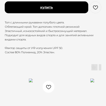
купить
Топ с длинными рукавами голубого цвета.
Облегающий крой. Топ дополнен плотной резинкой
Эластичный, износостойкий и быстросохнущий материал.
Подходит для водных видов спорта и для занятий активными
видами спорта.
Фактор защиты от УФ излучения UPF 50.
Состав 80% Полиамид, 20% Эластан.