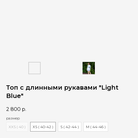
Топ с длинными рукавами "Light
Blue"
2 800
р.
размер
XXS ( 40 )
XS ( 40-42 )
S ( 42-44 )
M ( 44-46 )